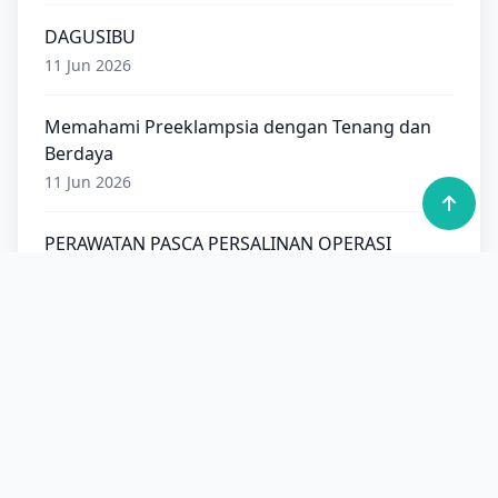
DAGUSIBU
11 Jun 2026
Memahami Preeklampsia dengan Tenang dan
Berdaya
11 Jun 2026
PERAWATAN PASCA PERSALINAN OPERASI
CAESAR (SC)
19 May 2026
Demam pada Anak: Kapan Normal, Kapan Harus
Diwaspadai?
13 Apr 2026
ASI Eksklusif: Investasi Terbaik untuk Kesehatan