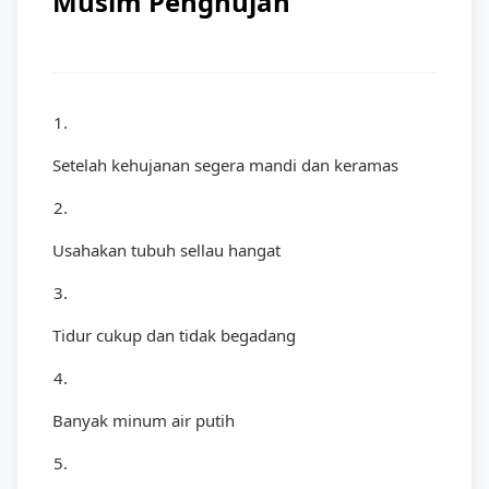
Musim Penghujan
1.
Setelah kehujanan segera mandi dan keramas
2.
Usahakan tubuh sellau hangat
3.
Tidur cukup dan tidak begadang
4.
Banyak minum air putih
5.